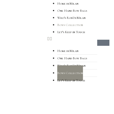
Home deMilan
One Hand Bow Bags
Who’s RobDeMilan
Bows Collection
Let’s Keep in Touch
Home deMilan
One Hand Bow Bags
Who’s RobDeMilan
Bows Collection
Let’s Keep in Touch